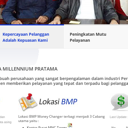
Kepercayaan Pelanggan
Peningkatan Mutu
Adalah Kepuasan Kami
Pelayanan
A MILLENNIUM PRATAMA
ah perusahaan yang sangat berpengalaman dalam industri Perda
ten memberikan pelayanan yang tepat dan terpadu bagi pelangga
Lokasi BMP Money Changer terbagi menjadi 3 Cabang
 dan
Last Update 
utama yaitu :
ta asing
Kantor Pusat MNC Tower
No