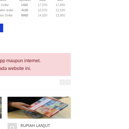
 Dollar
USD
17,970
17,850
lian dollar
AUD
12,670
12,520
ian Dollar
BND
14,020
13,850
p maupun internet.
da website ini.
RUPIAH LANJUT