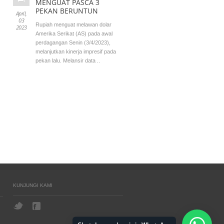
MENGUAT PASCA 3
PEKAN BERUNTUN
April,
03
Rupiah menguat melawan dolar
2023
Amerika Serikat (AS) pada awal
perdagangan Senin (3/4/2023),
melanjutkan kinerja impresif pada
pekan lalu. Melansir data ..
KUNJUNGI KAMI