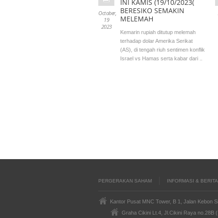
INI KAMIS (19/10/2023(
BERESIKO SEMAKIN
October,
MELEMAH
19
2023
Kemarin rupiah ditutup melemah
terhadap dolar Amerika Serikat
(AS), di tengah riuh sentimen konflik
Israel vs Hamas serta kabar dari ..
PERGERAKAN SAHAM
INFORMASI & BERIT
Kantor Pusat MNC Tower, B 1, Jalan Kebon Si
Graha Cikini Lt.4, Jl.Cikini Raya no.28