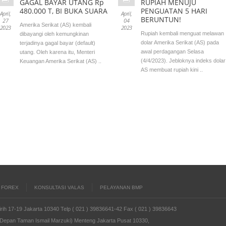
GAGAL BAYAR UTANG Rp
RUPIAH MENUJU
480.000 T, BI BUKA SUARA
PENGUATAN 5 HARI
April,
April,
BERUNTUN!
27
04
Amerika Serikat (AS) kembali
2023
2023
Rupiah kembali menguat melawan
dibayangi oleh kemungkinan
dolar Amerika Serikat (AS) pada
terjadinya gagal bayar (default)
awal perdagangan Selasa
utang. Oleh karena itu, Menteri
(4/4/2023). Jebloknya indeks dolar
Keuangan Amerika Serikat (AS) ..
AS membuat rupiah kini ..
A FOREX
KONSULTASI VALAS
PELAYANAN BMP
rih 17-19 Jakarta 10340 Telp ( 021 ) 39836641-42 Fax ( 021 ) 39836643
B (Depan Taman Ismail Marzuki) Menteng Jakarta Pusat 10330,