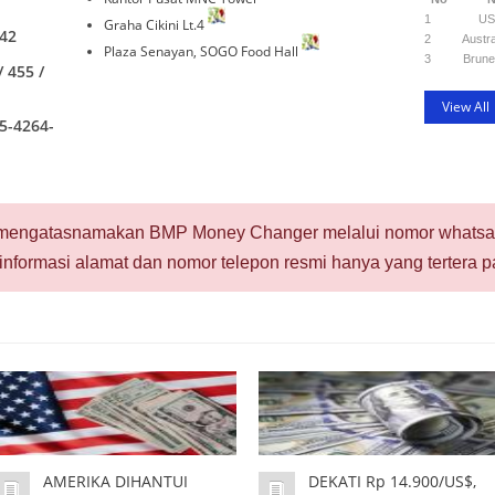
1
US
Graha Cikini Lt.4
-42
2
Austra
Plaza Senayan, SOGO Food Hall
3
Brune
/ 455 /
View All
5-4264-
n mengatasnamakan BMP Money Changer melalui nomor whatsap
informasi alamat dan nomor telepon resmi hanya yang tertera pa
AMERIKA DIHANTUI
DEKATI Rp 14.900/US$,